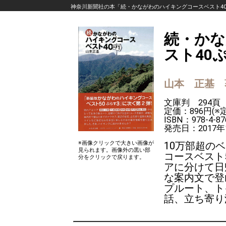
神奈川新聞社の本「続・かながわのハイキングコースベスト4
続・か
スト40
山本 正基 
文庫判 294頁
定価：896円(
ISBN：978-4-87
発売日：2017年
※画像クリックで大きい画像が
10万部超の
見られます。画像外の黒い部
コースベスト
分をクリックで戻ります。
アに分けて日
な案内文で登
プルート、ト
話、立ち寄り